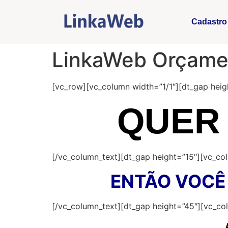
Cadastro
LinkaWeb Orçame
[vc_row][vc_column width=”1/1″][dt_gap heig
QUER
[/vc_column_text][dt_gap height=”15″][vc_co
ENTÃO VOCÊ
[/vc_column_text][dt_gap height=”45″][vc_co