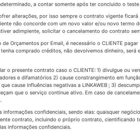
ndeterminado, a contar somente após ter concluido o teste
rer alterações, por isso sempre o contrato vigente ficará 
iente não concorde com um novo valor e/ou novo termo de
iver adimplente, solicitar o cancelamento do contrato se
 de Orçamentos por Email, é necessário o CLIENTE pagar o
tenha comprado créditos, não devolvemos dinheiro, será 
ar o presente contrato caso o CLIENTE:
1) divulgue ou ven
çadores e difamatórios 2) cause constrangimento em funçã
a que cause influências negativas a LINKAWEB
; 3) descump
peçam que o serviço continue ativo. Em caso de cancelame
.
s informações confidenciais, sendo elas: quaisquer negóci
ente contrato, incluindo o próprio contrato, cientificando 
das informações confidenciais.