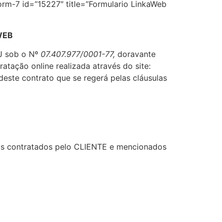
orm-7 id=”15227″ title=”Formulario LinkaWeb
WEB
J sob o Nº
07.407.977/0001-77,
doravante
atação online realizada através do site:
este contrato que se regerá pelas cláusulas
ços contratados pelo CLIENTE e mencionados