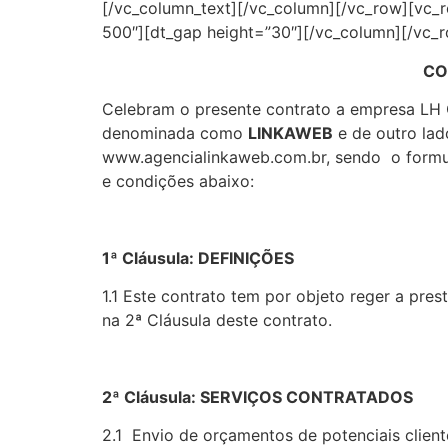
[/vc_column_text][/vc_column][/vc_row][vc_r
500″][dt_gap height=”30″][/vc_column][/vc_
CO
Celebram o presente contrato a empresa LH
denominada como
LINKAWEB
e de outro la
www.agencialinkaweb.com.br, sendo o formulár
e condições abaixo:
1ª Cláusula: DEFINIÇÕES
1.1 Este contrato tem por objeto reger a pr
na 2ª Cláusula deste contrato.
2ª Cláusula: SERVIÇOS CONTRATADOS
2.1 Envio de orçamentos de potenciais client