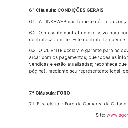
6ª Cláusula: CONDIÇÕES GERAIS
6.1 A LINKAWEB não fornece cópia dos orç
6.2 O presente contrato é exclusivo para c
contratação online. Este contrato também é in
6.3 O CLIENTE
declara e garante para os dev
arcar com os pagamentos; que todas as info
verídicas e estão atualizadas; reconhece qu
página)
,
mediante seu representante legal, de
7ª Cláusula: FORO
7.1 Fica eleito o Foro da Comarca da Cidade 
Site:
www.agen