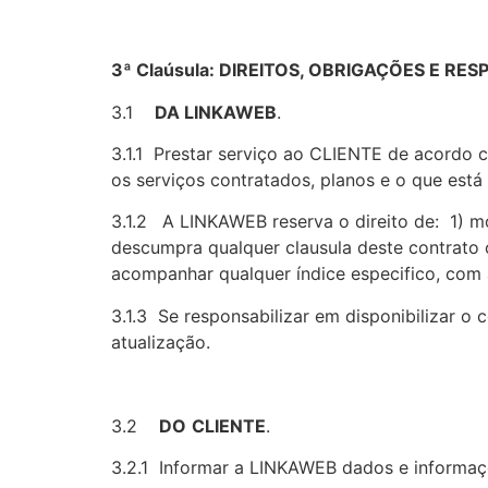
3ª Claúsula: DIREITOS, OBRIGAÇÕES E RE
3.1
DA LINKAWEB
.
3.1.1 Prestar serviço ao CLIENTE de acordo c
os serviços contratados, planos e o que está
3.1.2
A LINKAWEB reserva o direito de: 1) m
descumpra qualquer clausula deste contrato 
acompanhar qualquer índice especifico, com 
3.1.3 Se responsabilizar em disponibilizar o
atualização.
3.2
DO
CLIENTE
.
3.2.1 Informar a LINKAWEB dados e informaçõ